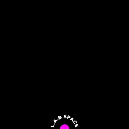
Главная
/
Локации
/
Молодежная
М
молодежная / УЛ. Академика
Павлова, 24
студия растяжки и
фитнеса L.A.B
SPACE молодёжная