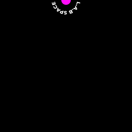
500₽
700₽
Одна пробная
Две пробные
тренировка
тренировки
Записаться на тренировку
L.A.B SPACE
Молодёжная
—