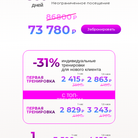
Неограниченное посещение
дней
86800
₽
73 780
Забронировать
₽
-31%
индивидуальные
тренировки
для нового клиента
1 час
1,5 часа
2 415
2 863
ПЕРВАЯ
₽
₽
ТРЕНИРОВКА
3500
4150
₽
₽
С ТОП-
ТРЕНЕРОМ
1 час
1,5 часа
2 829
3 243
ПЕРВАЯ
₽
₽
ТРЕНИРОВКА
4100
4700
₽
₽
1
1 час
1,5 часа