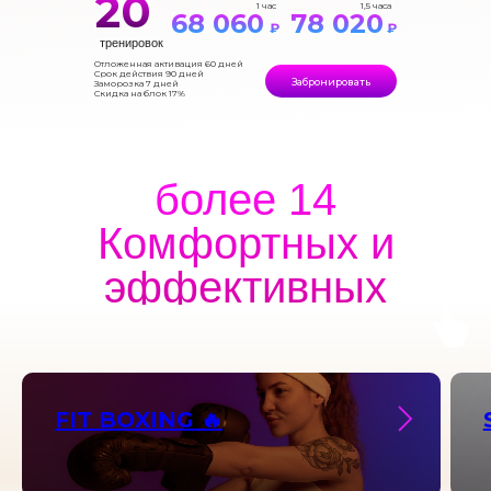
20
1 час
1,5 часа
68 060
78 020
₽
₽
тренировок
Отложенная активация 60 дней
Срок действия 90 дней
Забронировать
Заморозка 7 дней
Скидка на блок 17%
более 14
Комфортных и
эффективных
тренировок
FIT BOXING 🔥