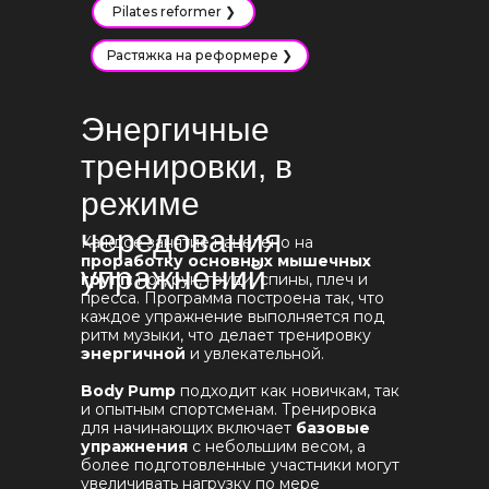
Pilates reformer ❯
Растяжка на реформере ❯
Энергичные
тренировки, в
режиме
чередования
Каждое занятие нацелено на
проработку основных мышечных
упражнений
групп
: ног, рук, груди, спины, плеч и
пресса. Программа построена так, что
каждое упражнение выполняется под
ритм музыки, что делает тренировку
энергичной
и увлекательной.
Body Pump
подходит как новичкам, так
и опытным спортсменам. Тренировка
для начинающих включает
базовые
упражнения
с небольшим весом, а
более подготовленные участники могут
увеличивать нагрузку по мере