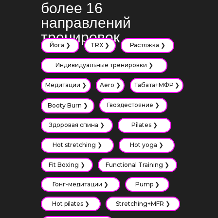
более 16
направлений
тренировок
Йога ❯
TRX ❯
Растяжка ❯
Индивидуальные тренировки ❯
Медитации ❯
Aero ❯
Табата+МФР ❯
Гвоздестояние ❯
Booty Burn ❯
Здоровая спина ❯
Pilates ❯
Hot stretching ❯
Hot yoga ❯
Fit Boxing ❯
Functional Training ❯
Гонг-медитации ❯
Pump ❯
Hot pilates ❯
Stretching+MFR ❯