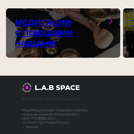
МЕДИТАЦИИ
С ПОЮЩИМИ
ЧАШАМИ
© 2021 все права защищены
Индивидуальный предприниматель
Новиков Алексей Вячеславович
ИНН 772983822523
ОГРНИП 321774600772452
г. Москва