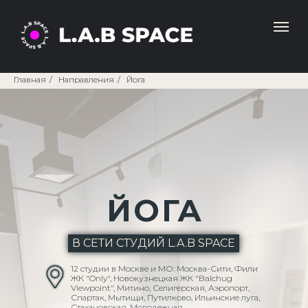
Главная
/
Направления
/
Йога
ЙОГА
В СЕТИ СТУДИЙ L.A.B SPACE
12 студии в Москве и МО: Москва-Сити, Фили
ЖК "Only", Новокузнецкая ЖК "Balchug
Viewpoint", Митино, Селигерская, Аэропорт,
Спартак, Мытищи, Путилково, Ильинские луга,
Стахановская, Молодежная