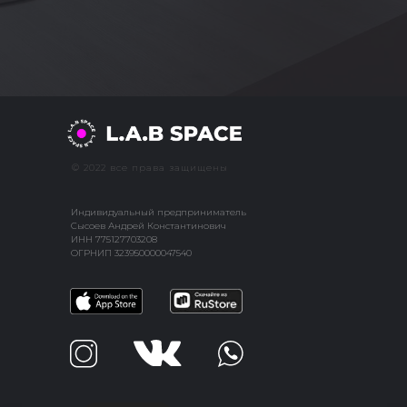
© 2022 все права защищены
Индивидуальный предприниматель
Сысоев Андрей Константинович
ИНН 775127703208
ОГРНИП 323950000047540