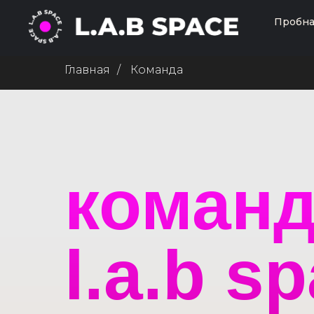
Пробна
Главная
/
Команда
коман
l.a.b s