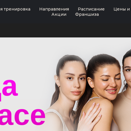
я тренировка
Направления
Расписание
Цены и
Акции
Франшиза
да
pace