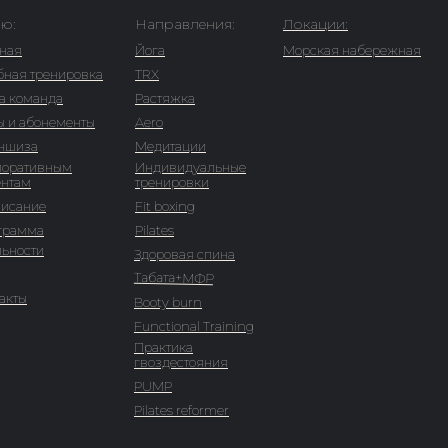
ю:
Направления:
Локации:
вная
Йога
Морская набережная
бная тренировка
TRX
а команда
Растяжка
ы и абонементы
Aero
ншиза
Медитации
поративным
Индивидуальные
ентам
тренировки
писание
Fit boxing
грамма
Pilates
льности
Здоровая спина
Табата+МФР
акты
Booty burn
Functional Training
Практика
гвоздестояния
PUMP
Pilates reformer