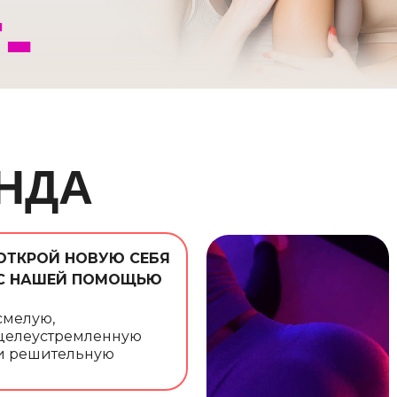
-
урге
НДА
ОТКРОЙ НОВУЮ СЕБЯ
С НАШЕЙ ПОМОЩЬЮ
смелую,
целеустремленную
и решительную