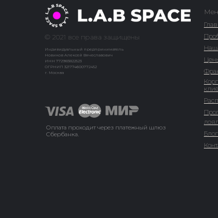
Мен
Гла
Про
© 2021 все права защищены
Наш
Индивидуальный предприниматель
Новиков Алексей Вячеславович
Цен
ИНН 772983822523
ОГРНИП 321774600772452
Фра
г. Москва
Кор
кли
Рас
Про
лоя
Оплата проходит через платежный шлюз
Блог
Сбербанка.
Конт