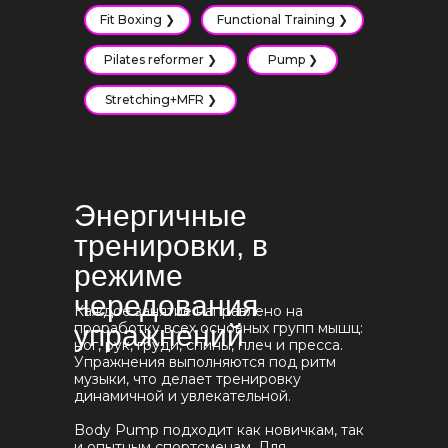
Fit Boxing ❯
Functional Training ❯
Pilates reformer ❯
Pump ❯
Stretching+MFR ❯
Энергичные
тренировки, в
режиме
чередования
Каждое занятие направлено на
проработку всех основных групп мышц:
упражнений
ног, рук, груди, спины, плеч и пресса.
Упражнения выполняются под ритм
музыки, что делает тренировку
динамичной и увлекательной.
Body Pump подходит как новичкам, так
и опытным спортсменам. Для