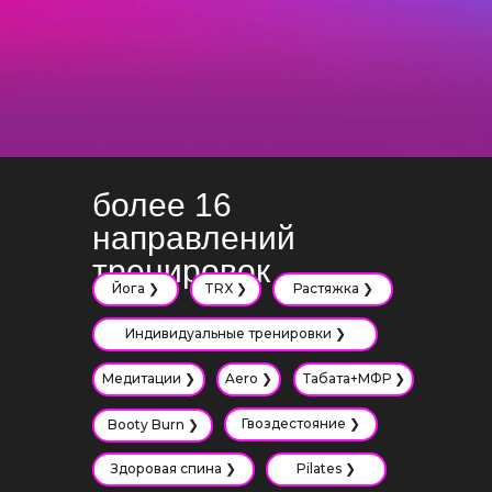
более 16
направлений
тренировок
Йога ❯
TRX ❯
Растяжка ❯
Индивидуальные тренировки ❯
Медитации ❯
Aero ❯
Табата+МФР ❯
Гвоздестояние ❯
Booty Burn ❯
Здоровая спина ❯
Pilates ❯