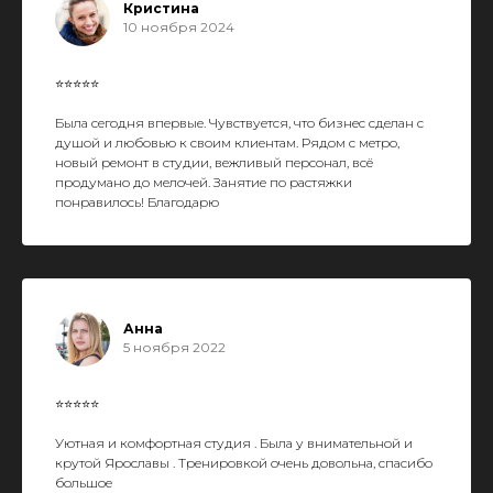
Кристина
10 ноября 2024
⭐⭐⭐⭐⭐
Была сегодня впервые. Чувствуется, что бизнес сделан с
душой и любовью к своим клиентам. Рядом с метро,
новый ремонт в студии, вежливый персонал, всё
продумано до мелочей. Занятие по растяжки
понравилось! Благодарю
Анна
5 ноября 2022
⭐⭐⭐⭐⭐
Уютная и комфортная студия . Была у внимательной и
крутой Ярославы . Тренировкой очень довольна, спасибо
большое