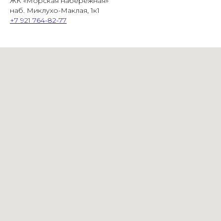
ЖК «Морская набережная»
наб. Миклухо-Маклая, 1к1
+7 921 764-82-77