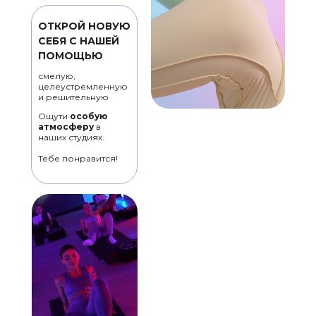
ОТКРОЙ НОВУЮ
СЕБЯ С НАШЕЙ
ПОМОЩЬЮ
смелую,
целеустремленную
и решительную
Смотреть студию
Ощути
особую
атмосферу
в
наших студиях.
Тебе понравится!